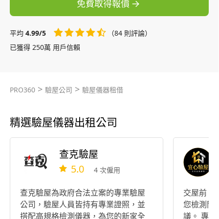
免費取得報價
平均
4.99/5
（84 則評論）
已獲得 250萬 用戶信賴
>
>
PRO360
驗屋公司
驗屋儀器租借
精選驗屋儀器出租公司
查克驗屋
5.0
4 次僱用
查克驗屋為政府合法立案的專業驗屋
交屋前，
公司，驗屋人員皆持有專業證照，並
您檢測問
搭配高規格檢測儀器，為您的新家全
議。 專業住宅驗屋｜交屋陪同｜缺失