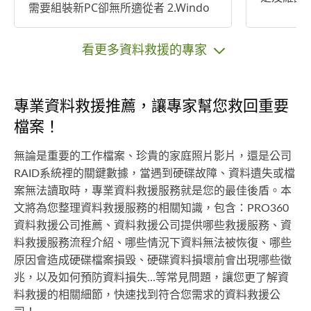
需要組裝新PC卻無所適從者 2.Windo
不了電腦
ws系統疑難雜症排除 3.有電視盒需
很大的困
求，卻不知如何下手者
為修電腦
看更多資料救援的專家
客為尊的
戶有需要
到府為您的電
專業資料救援推薦，讓專家幫您救回重要
來我們修
檔案！
此電腦維
題可以說
無論是重要的工作檔案、珍貴的家庭照片影片，還是公司
最快的速
RAID系統裡的關鍵數據，當遇到硬碟故障、資料遺失或檔
客戶的支
案無法讀取時，專業資料救援服務就是您的最佳後盾。本
最專業的
文將為您整理資料救援服務的相關知識，包含：PRO360
服務下去。 目前我們服務範圍
資料救援公司推薦、資料救援公司提供哪些救援服務、資
雙北市、
料救援服務流程介紹、哪些情況下資料無法被恢復、哪些
新竹市周
原因會造成硬碟檔案損毀、硬碟資料損壞前會出現哪些徵
筆電維修
兆，以及如何預防資料損失…等常見問題，讓您更了解資
重灌、電
府服務
料救援的相關細節，快速找到符合您需求的資料救援公