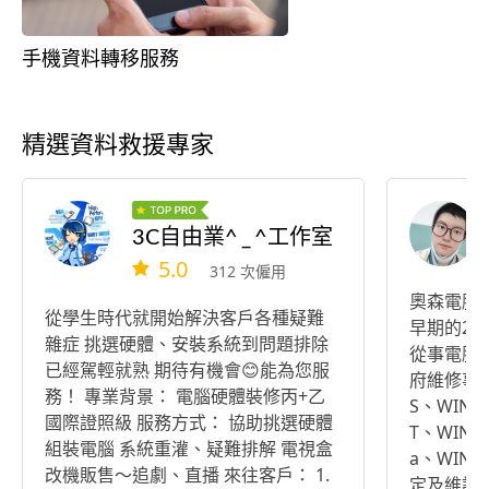
手機資料轉移服務
精選資料救援專家
3C自由業^ _ ^工作室
5.0
312 次僱用
奧森電腦
從學生時代就開始解決客戶各種疑難
早期的286
雜症 挑選硬體、安裝系統到問題排除
從事電腦
已經駕輕就熟 期待有機會😊能為您服
府維修事
務！ 專業背景： 電腦硬體裝修丙+乙
S、WIN、
國際證照級 服務方式： 協助挑選硬體
T、WIN20
組裝電腦 系統重灌、疑難排解 電視盒
a、WIN7
改機販售～追劇、直播 來往客戶： 1.
定及維護 現代人的工作及娛樂都脫離