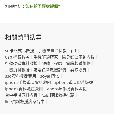
相關連結：
如何給予專家評價?
相關熱門搜尋
sd卡格式化救援
｜
手機重置資料救回ptt
｜
usb 檔案救援
｜
手機解鎖店家
｜
隨身碟讀不到救援
｜
行動硬碟資料救援
｜
硬體工程師
｜
電腦軟體維修
｜
手機資料救援
｜
友宏資料救援評價
｜
剪映收費
｜
ssd資料救援費用
｜
soyal 門禁
｜
iphone手機重置資料救回
｜
iphone重置照片恢復
｜
iphone資料救援費用
｜
android手機資料救援
｜
台中手機資料救援
｜
高雄硬碟救援推薦
｜
line資料救援店家台中
｜