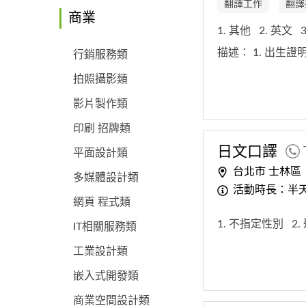
翻譯工作
翻譯
商業
1. 其他
2. 英文
描述：
1. 出生證
行銷服務類
拍照攝影類
影片製作類
印刷 招牌類
日文口譯
平面設計類
台北市 士林區
多媒體設計類
活動時長：半天(
網頁 程式類
1. 不指定性別
2
IT相關服務類
工業設計類
嵌入式開發類
商業空間設計類