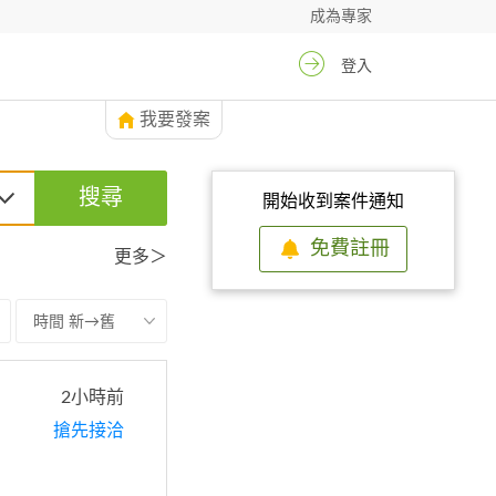
成為專家
登入
我要發案
搜尋
開始收到案件通知
免費註冊
更多＞
時間 新→舊
2小時前
搶先接洽