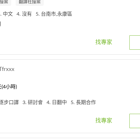
接案
翻譯社接案
3. 中文
4. 沒有
5. 台南市,永康區
明
找專家
Tfrxxx
4小時)
. 逐步口譯
3. 研討會
4. 日翻中
5. 長期合作
找專家