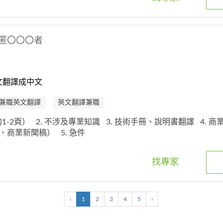
匿〇〇〇者
文翻譯成中文
兼職英文翻譯
英文翻譯兼職
（約1-2頁）
2. 不涉及專業知識
3. 技術手冊、說明書翻譯
4. 
案、商業新聞稿）
5. 急件
找專家
‹
1
2
3
4
5
›