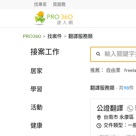
找專家
買服務
PRO360
>
找案件
>
翻譯服務類
接案工作
推薦：
自由業
freel
居家
翻譯服務類
- 共
98
件
學習
活動
公證翻譯
台南市 永康區
交件類型：一
健康