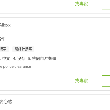
找專家
Ailxxx
般件
接案
翻譯社接案
3. 中文
4. 沒有
5. 桃園市,中壢區
ne police clearance
找專家
簡〇紘