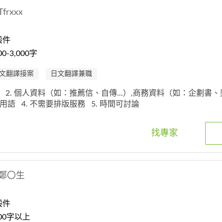
Tfrxxx
般件
-3,000字
文翻譯接案
日文翻譯兼職
文
2. 個人資料（如：推薦信、自傳...）,商務資料（如：企劃書、契
業用語
4. 不需要排版服務
5. 時間可討論
找專家
鄭〇生
般件
00字以上