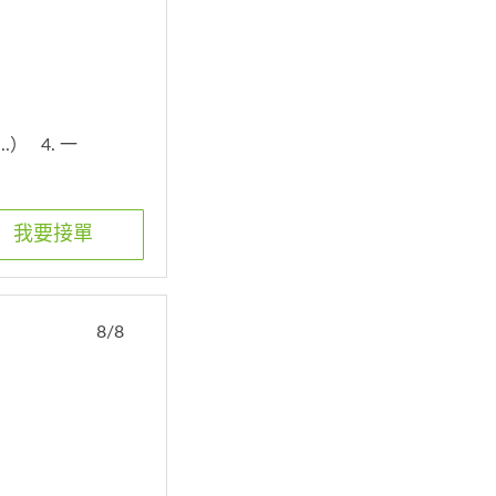
..）
4. 一
我要接單
8/8