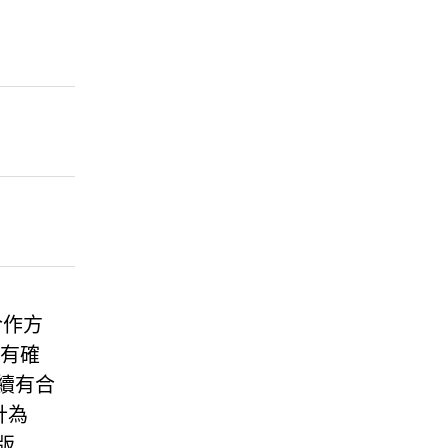
合作方
沒有確
續有合
計為
版