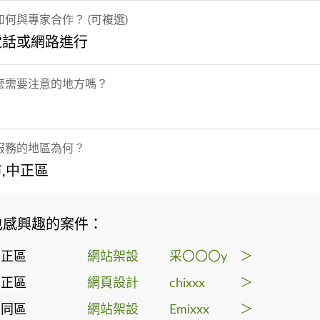
何與專家合作？ (可複選)
電話或網路進行
麼需要注意的地方嗎？
服務的地區為何？
,中正區
也感興趣的案件：
中正區
網站架設
采〇〇〇y
＞
中正區
網頁設計
chixxx
＞
大同區
網站架設
Emixxx
＞