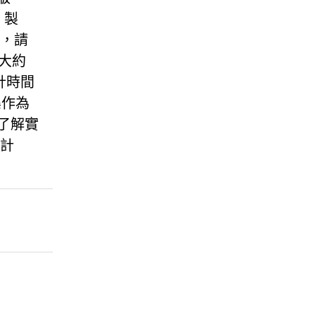
 製
師，請
及大約
計時間
集作為
了解實
設計