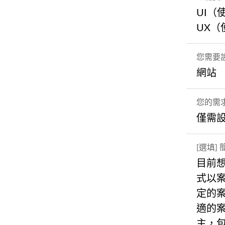
UI（
UX
您需要
網站
您的需
僅需
[選填]
目前想
式以
定的
適的案
主，