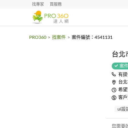
找專家
買服務
PRO360
>
找案件
>
案件編號：4541131
台北市
案
有提
台北
希望
客戶
ui
您需要