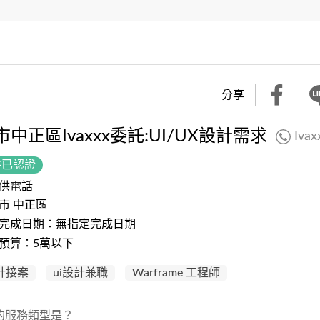
分享
中正區Ivaxxx委託:UI/UX設計需求
Ivax
件已認證
供電話
市 中正區
完成日期：無指定完成日期
預算：5萬以下
設計接案
ui設計兼職
Warframe 工程師
的服務類型是？