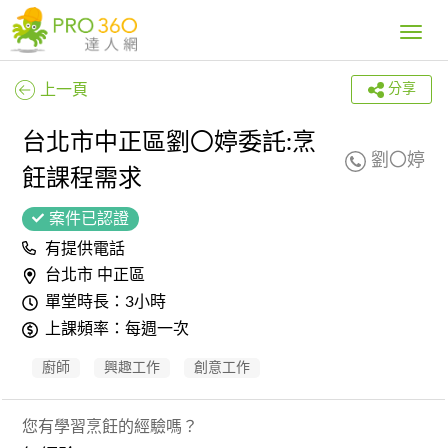
Toggle
navig
上一頁
分享
台北市中正區劉〇婷委託:烹
劉〇婷
飪課程需求
案件已認證
有提供電話
台北市 中正區
單堂時長：3小時
上課頻率：每週一次
廚師
興趣工作
創意工作
您有學習烹飪的經驗嗎？