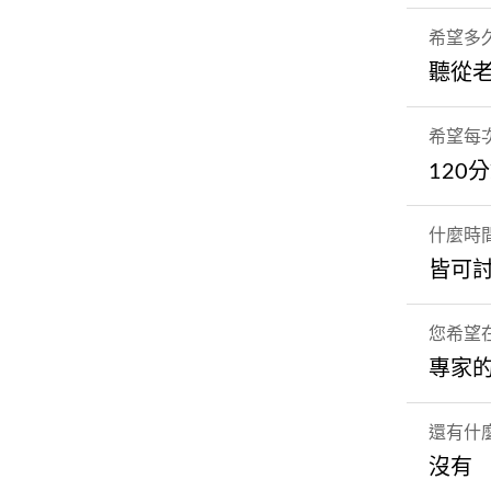
希望多
聽從
希望每
120
什麼時
皆可
您希望
專家
還有什
沒有