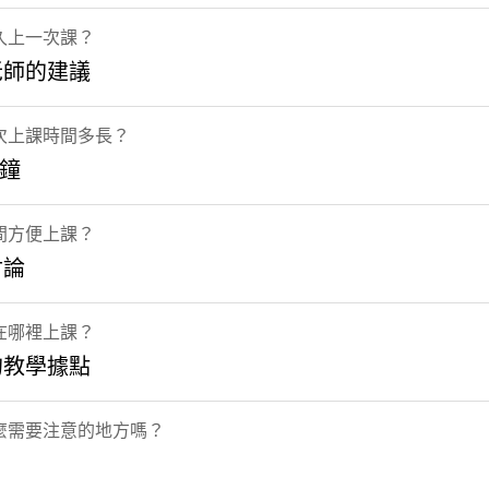
久上一次課？
老師的建議
次上課時間多長？
分鐘
間方便上課？
討論
在哪裡上課？
的教學據點
麼需要注意的地方嗎？