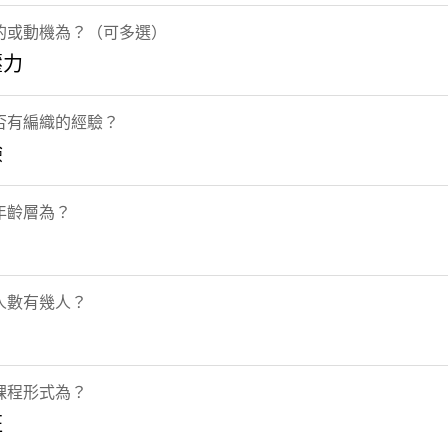
的或動機為？（可多選）
壓力
否有編織的經驗？
驗
年齡層為？
人數有幾人？
課程形式為？
班