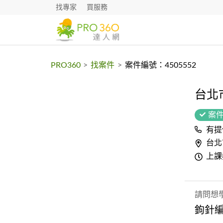
找專家
買服務
PRO360
>
找案件
>
案件編號：4505552
台北
案
有提
台北
上課
請問想
鉤針