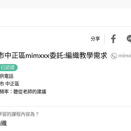
分享
市中正區mimxxx委託:編織教學需求
mimx
件已認證
供電話
市 中正區
頻率：聽從老師的建議
學習的課程內容為？
編織