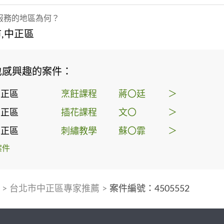
服務的地區為何？
,中正區
也感興趣的案件：
中正區
烹飪課程
蔣〇廷
＞
中正區
插花課程
文〇
＞
中正區
刺繡教學
蘇〇霏
＞
案件
>
台北市中正區專家推薦
>
案件編號：4505552