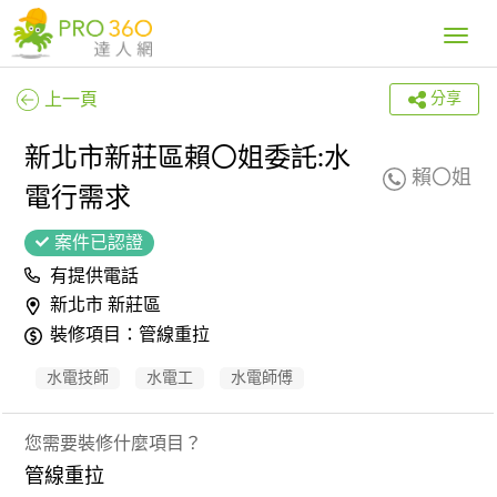
Toggle
navig
上一頁
分享
新北市新莊區賴〇姐委託:水
賴〇姐
電行需求
案件已認證
有提供電話
新北市 新莊區
裝修項目：管線重拉
水電技師
水電工
水電師傅
您需要裝修什麼項目？
管線重拉