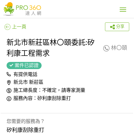
Toggle
navig
上一頁
分享
新北市新莊區林〇頤委託:矽
林〇頤
利康工程需求
案件已認證
有提供電話
新北市 新莊區
施工總長度：不確定，請專家測量
服務內容：矽利康刮除重打
您需要的服務為？
矽利康刮除重打