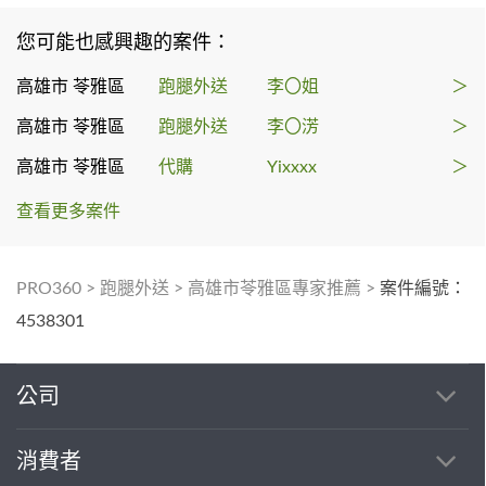
您可能也感興趣的案件：
高雄市 苓雅區
跑腿外送
李〇姐
＞
高雄市 苓雅區
跑腿外送
李〇淓
＞
高雄市 苓雅區
代購
Yixxxx
＞
查看更多案件
PRO360
>
跑腿外送
>
高雄市苓雅區專家推薦
>
案件編號：
4538301
公司
消費者