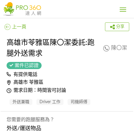
Toggle
navig
上一頁
分享
高雄市苓雅區陳〇潔委託:跑
陳〇潔
腿外送需求
案件已認證
有提供電話
高雄市 苓雅區
需求日期：時間皆可討論
外送兼職
Driver 工作
司機師傅
您需要的跑腿服務為？
外送/運送物品