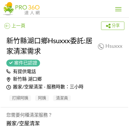
Toggle
navig
上一頁
分享
新竹縣湖口鄉Hsuxxx委託:居
Hsuxxx
家清潔需求
案件已認證
有提供電話
新竹縣 湖口鄉
搬家/空屋清潔 - 服務時數：三小時
打掃阿姨
阿姨
清潔員
您需要何種清潔服務？
搬家/空屋清潔