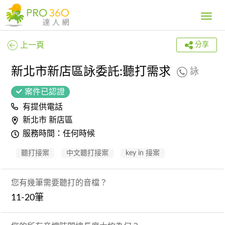
Toggle
navig
上一頁
分享
新北市新店區詠委託:聽打需求
詠
案件已認證
有提供電話
新北市 新店區
服務時間：任何時候
聽打接案
中文聽打接案
key in 接案
您有幾筆需要聽打的音檔？
11-20筆