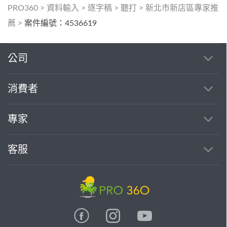
PRO360
>
資料輸入
>
逐字稿
>
聽打
>
新北市新店區專家推
薦
>
案件編號：4536619
公司
消費者
專家
客服