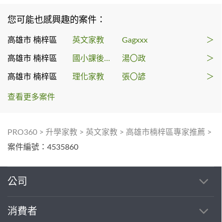
您可能也感興趣的案件：
高雄市 楠梓區
英文家教
Gagxxx
＞
高雄市 楠梓區
國小課後輔導
湯〇政
＞
高雄市 楠梓區
理化家教
張〇諺
＞
查看更多案件
PRO360
>
升學家教
>
英文家教
>
高雄市楠梓區專家推薦
>
案件編號：4535860
公司
消費者