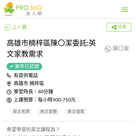
Toggle
navig
上一頁
分享
高雄市楠梓區陳〇潔委託:英
陳〇潔
文家教需求
案件已認證
有提供電話
高雄市 楠梓區
單堂時長：60分鐘
上課預算：每小時500-750元
英文老師
英文家教
英文接案
希望學習的英文課程為？