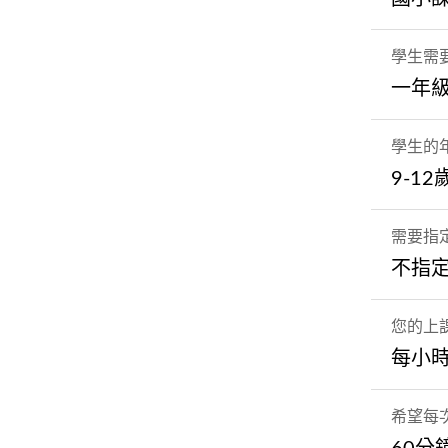
學生需
一年
學生的
9-12
需要指
不指
您的上
每小時
希望每