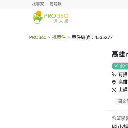
找專家
買服務
PRO360
>
找案件
>
案件編號：4535277
高雄
案
有提
高雄
上課
國文
希望學
國小