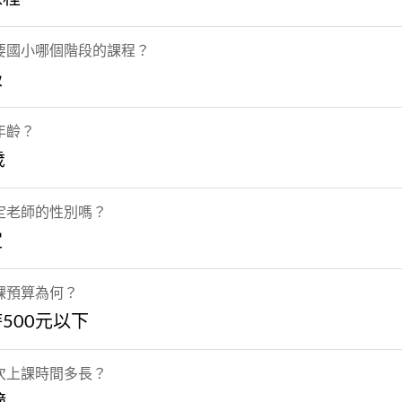
要國小哪個階段的課程？
級
年齡？
歲
定老師的性別嗎？
定
課預算為何？
500元以下
次上課時間多長？