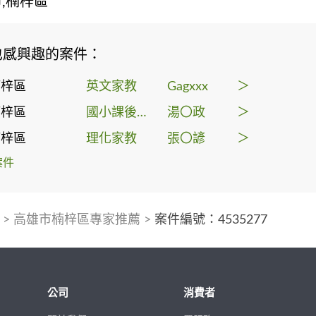
,楠梓區
也感興趣的案件：
楠梓區
英文家教
Gagxxx
＞
楠梓區
國小課後輔導
湯〇政
＞
楠梓區
理化家教
張〇諺
＞
案件
>
高雄市楠梓區專家推薦
>
案件編號：4535277
公司
消費者