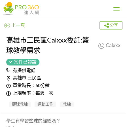
Toggle
navig
上一頁
分享
高雄市三民區Calxxx委託:籃
Calxxx
球教學需求
案件已認證
有提供電話
高雄市 三民區
單堂時長：60分鐘
上課頻率：每週一次
籃球教練
運動工作
教練
學生有學習籃球的經驗嗎？