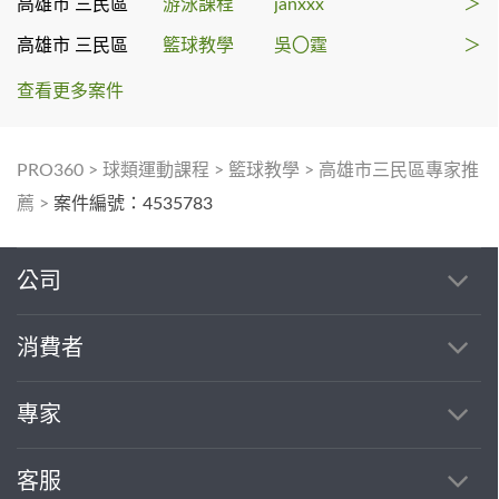
高雄市 三民區
游泳課程
janxxx
＞
高雄市 三民區
籃球教學
吳〇霆
＞
查看更多案件
PRO360
>
球類運動課程
>
籃球教學
>
高雄市三民區專家推
薦
>
案件編號：4535783
公司
消費者
專家
客服