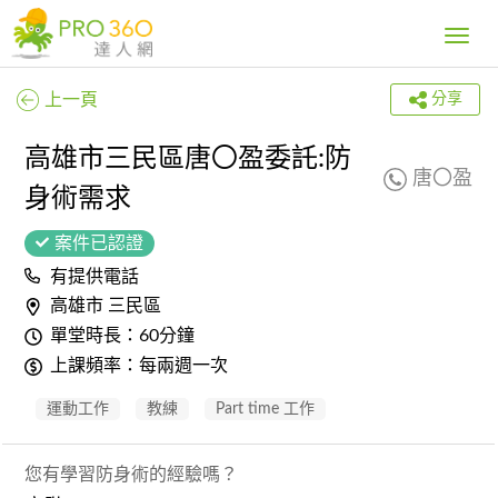
Toggle
navig
上一頁
分享
高雄市三民區唐〇盈委託:防
唐〇盈
身術需求
案件已認證
有提供電話
高雄市 三民區
單堂時長：60分鐘
上課頻率：每兩週一次
運動工作
教練
Part time 工作
您有學習防身術的經驗嗎？