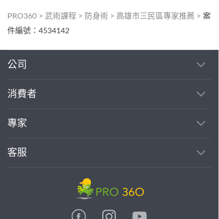
PRO360
>
武術課程
>
防身術
>
高雄市三民區專家推薦
>
案
件編號：4534142
公司
消費者
專家
客服