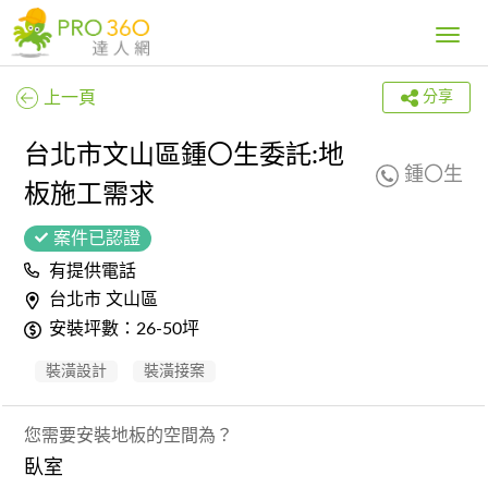
Toggle
navig
上一頁
分享
台北市文山區鍾〇生委託:地
鍾〇生
板施工需求
案件已認證
有提供電話
台北市 文山區
安裝坪數：26-50坪
裝潢設計
裝潢接案
您需要安裝地板的空間為？
臥室