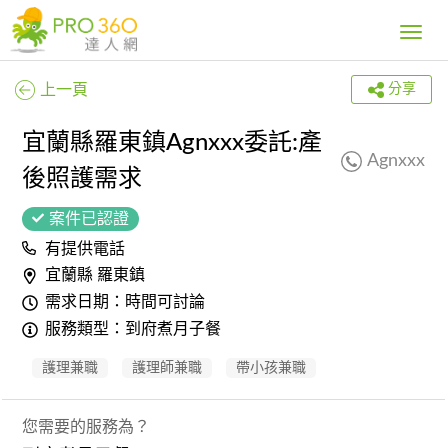
Toggle
navig
上一頁
分享
宜蘭縣羅東鎮Agnxxx委託:產
Agnxxx
後照護需求
案件已認證
有提供電話
宜蘭縣 羅東鎮
需求日期：時間可討論
服務類型：到府煮月子餐
護理兼職
護理師兼職
帶小孩兼職
您需要的服務為？