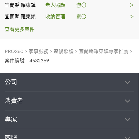
宜蘭縣 羅東鎮
老人照顧
游〇
＞
宜蘭縣 羅東鎮
收納管理
家〇
＞
查看更多案件
PRO360
>
家事服務
>
產後照護
>
宜蘭縣羅東鎮專家推薦
>
案件編號：4532369
公司
消費者
專家
客服