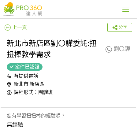
Toggle
navig
上一頁
分享
新北市新店區劉〇驊委託:扭
劉〇驊
扭棒教學需求
案件已認證
有提供電話
新北市 新店區
課程形式：團體班
您有學習扭扭棒的經驗嗎？
無經驗