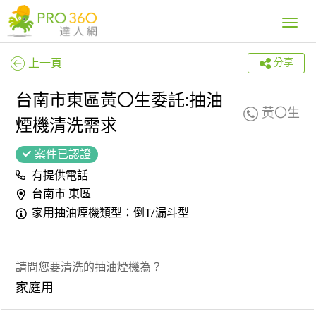
Toggle
navig
上一頁
分享
台南市東區黃〇生委託:抽油
黃〇生
煙機清洗需求
案件已認證
有提供電話
台南市 東區
家用抽油煙機類型：倒T/漏斗型
請問您要清洗的抽油煙機為？
家庭用