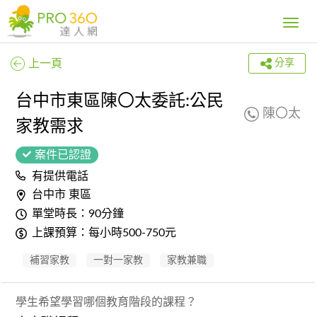
Toggle
navig
上一頁
分享
台中市東區陳〇太委託:公民
陳〇太
家教需求
案件已認證
有提供電話
台中市 東區
單堂時長：90分鐘
上課預算：每小時500-750元
補習家教
一對一家教
家教兼職
學生希望學習哪個教育階段的課程？