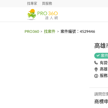
找專家
買服務
PRO360
>
找案件
>
案件編號：4529446
高雄
案
有提
高雄
服務
請問您
商標