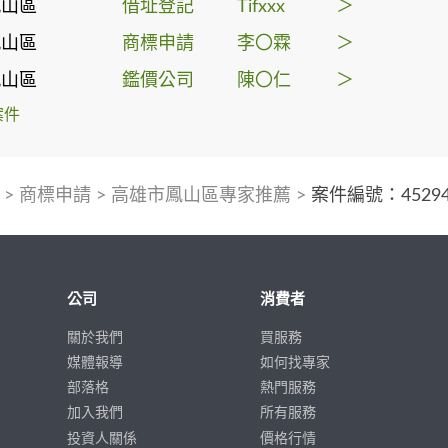
鳳山區
借址登記
Tifxxx
＞
鳳山區
商標申請
李〇霖
＞
鳳山區
鑑價公司
陳〇仁
＞
案件
>
商標申請
>
高雄市鳳山區專家推薦
>
案件編號：45294
公司
消費者
關於我們
買服務
媒體報導
如何找專家
部落格
熱門服務
加入我們
所有服務
投資人關係
價格行情