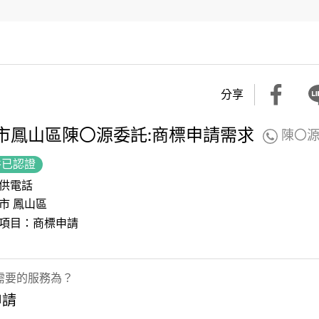
分享
市鳳山區陳〇源委託:商標申請需求
陳〇
件已認證
供電話
市 鳳山區
項目：商標申請
需要的服務為？
申請