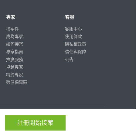
專家
客服
找案件
客服中心
成為專家
使用條款
如何接案
隱私權政策
專家指南
信任與保障
推廣服務
公告
卓越專家
特約專家
勞健保專區
ISO/IEC
ISO/IEC
27001
27701
註冊開始接案
CERTIFIED
CERTIFIED
IS 814197
IS 814197