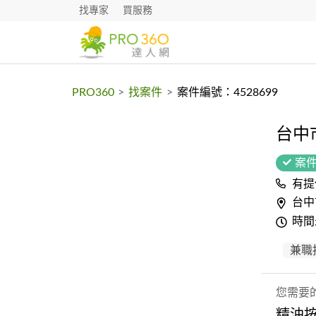
找專家
買服務
PRO360
>
找案件
>
案件編號：4528699
台中
案
有提
台中
時間
兼職
您需要
精油