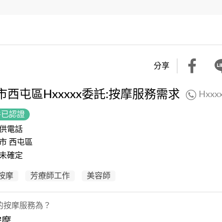
分享
市西屯區Hxxxxx委託:按摩服務需求
Hxxx
件已認證
供電話
市 西屯區
未確定
按摩
芳療師工作
美容師
的按摩服務為？
按摩