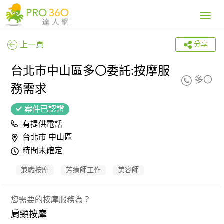
Toggle
navig
上一頁
分享
台北市中山區多〇委託:按摩服
多〇
務需求
案件已認證
有提供電話
台北市 中山區
時間未確定
兼職按摩
芳療師工作
美容師
您需要的按摩服務為？
肩頸按摩