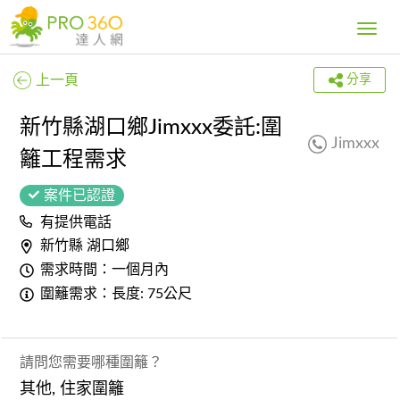
Toggle
navig
上一頁
分享
新竹縣湖口鄉Jimxxx委託:圍
Jimxxx
籬工程需求
案件已認證
有提供電話
新竹縣 湖口鄉
需求時間：一個月內
圍籬需求：長度: 75公尺
請問您需要哪種圍籬？
其他, 住家圍籬