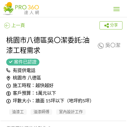
Toggle
navig
上一頁
分享
桃園市八德區吳〇潔委託:油
吳〇潔
漆工程需求
案件已認證
有提供電話
桃園市 八德區
施工時程：越快越好
客戶預算：1萬元以下
坪數大小：牆面 15坪以下（地坪約5坪）
油漆工
油漆師傅
室內設計工作