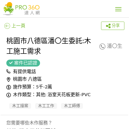
Toggle
navig
上一頁
分享
桃園市八德區潘〇生委託:木
潘〇生
工施工需求
案件已認證
有提供電話
桃園市 八德區
施作預算：5千-2萬
木作類型：其他: 浴室天花板更新-PVC
木工接案
木工工作
木工師傅
您需要哪些木作服務？