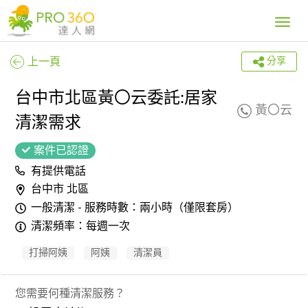
Toggle
navig
上一頁
分享
台中市北區黃〇云委託:居家
黃〇云
清潔需求
案件已認證
有提供電話
台中市 北區
一般清潔 - 服務時數：兩小時（僅限套房）
清潔頻率：每週一次
打掃阿姨
阿姨
清潔員
您需要何種清潔服務？