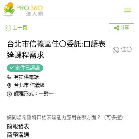
Toggle
navig
上一頁
分享
台北市信義區佳〇委託:口語表
佳〇
達課程需求
案件已認證
有提供電話
台北市 信義區
課程形式：一對一
請問您希望將口語表達能力應用在哪方面？（可多選）
簡報發表
商務溝通