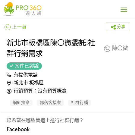
Toggle
navig
上一頁
分享
新北市板橋區陳〇微委託:社
陳〇微
群行銷需求
案件已認證
有提供電話
新北市 板橋區
行銷預算：沒有預算概念
網紅接案
部落客接案
社群行銷
您希望在哪些管道上進行社群行銷？
Facebook