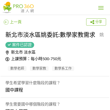
Toggle
navig
上一頁
分享
新北市淡水區姚委託:數學家教需求
姚
案件已認證
新北市 淡水區
上課預算：每小時500-750元
數學老師
數學家教
數學系工作
學生希望學習什麼階段的課程？
國中課程
學生需要國中哪個階段的課程？