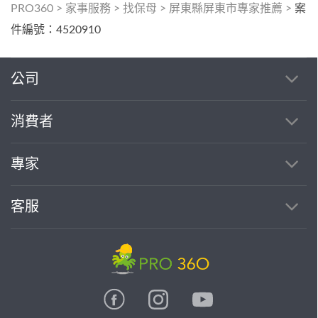
PRO360
>
家事服務
>
找保母
>
屏東縣屏東市專家推薦
>
案
件編號：4520910
公司
消費者
專家
客服