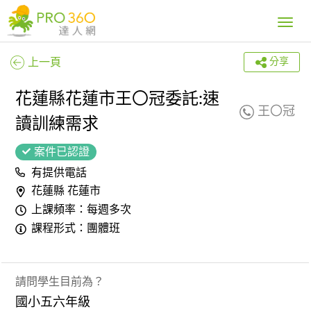
Toggle
navig
上一頁
分享
花蓮縣花蓮市王〇冠委託:速
王〇冠
讀訓練需求
案件已認證
有提供電話
花蓮縣 花蓮市
上課頻率：每週多次
課程形式：團體班
請問學生目前為？
國小五六年級