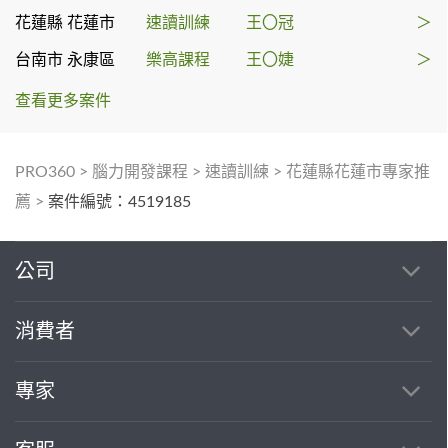
花蓮縣 花蓮市
速讀訓練
王〇冠
＞
台南市 永康區
樂高課程
王〇婕
＞
查看更多案件
PRO360
>
腦力開發課程
>
速讀訓練
>
花蓮縣花蓮市專家推
薦
>
案件編號：4519185
公司
消費者
專家