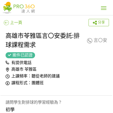
Toggle
navig
上一頁
分享
高雄市苓雅區言〇安委託:排
言〇安
球課程需求
案件已認證
有提供電話
高雄市 苓雅區
上課頻率：聽從老師的建議
課程形式：團體班
請問學生對排球的學習經驗為？
初學