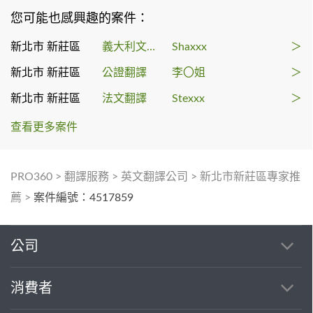
您可能也感興趣的案件：
新北市 新莊區
義大利文翻譯
Shaxxx
＞
新北市 新莊區
公證翻譯
李〇姐
＞
新北市 新莊區
法文翻譯
Stexxx
＞
查看更多案件
PRO360
>
翻譯服務
>
英文翻譯公司
>
新北市新莊區專家推
薦
>
案件編號：4517859
公司
消費者