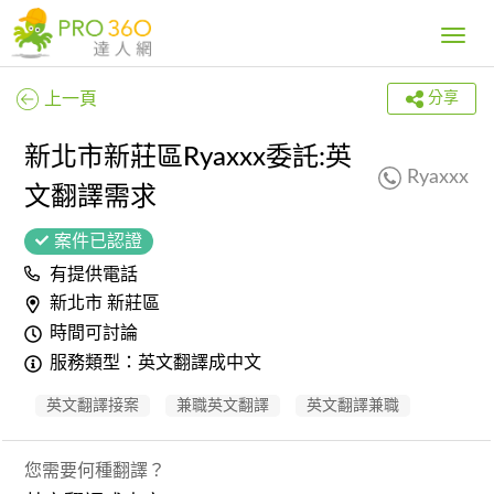
Toggle
navig
上一頁
分享
新北市新莊區Ryaxxx委託:英
Ryaxxx
文翻譯需求
案件已認證
有提供電話
新北市 新莊區
時間可討論
服務類型：英文翻譯成中文
英文翻譯接案
兼職英文翻譯
英文翻譯兼職
您需要何種翻譯？