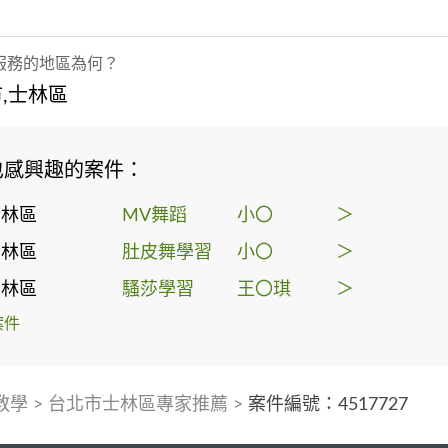
服務的地區為何？
,士林區
也感興趣的案件：
士林區
MV舞蹈
小〇
＞
士林區
肚皮舞學習
小〇
＞
士林區
騷莎學習
王〇琪
＞
案件
教學
>
台北市士林區專家推薦
>
案件編號：4517727