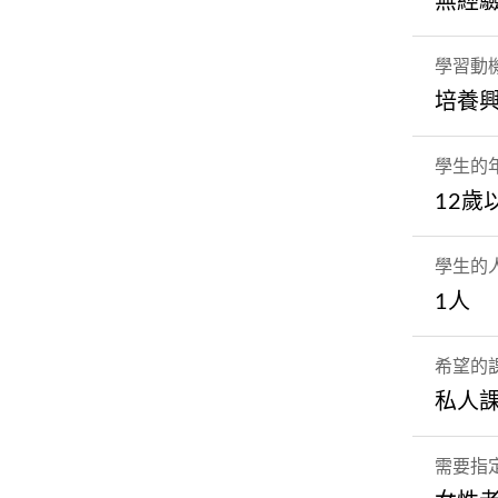
無經
學習動
培養
學生的
12歲
學生的
1人
希望的
私人
需要指