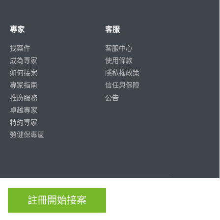
專家
客服
找案件
客服中心
成為專家
使用條款
如何接案
隱私權政策
專家指南
信任與保障
推廣服務
公告
卓越專家
特約專家
勞健保專區
ISO/IEC
ISO/IEC
27001
27701
註冊開始接案
CERTIFIED
CERTIFIED
IS 814197
IS 814197