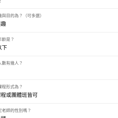
驗
機與目的為？（可多選）
興趣
年齡是？
以下
人數有幾人？
課程形式為？
課程或團體班皆可
定老師的性別嗎？