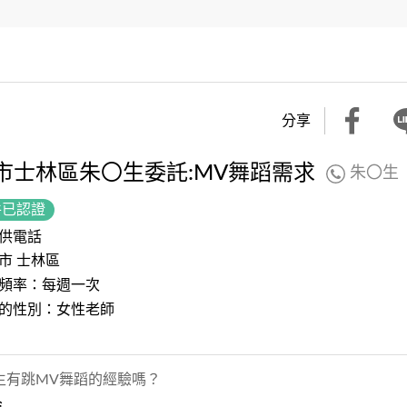
分享
市士林區朱〇生委託:MV舞蹈需求
朱〇生
件已認證
供電話
市 士林區
頻率：每週一次
的性別：女性老師
生有跳MV舞蹈的經驗嗎？