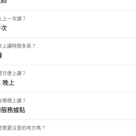
老師
久上一次課？
一次
次上課時間多長？
鐘
間方便上課？
 晚上
在哪裡上課？
的服務據點
麼需要注意的地方嗎？