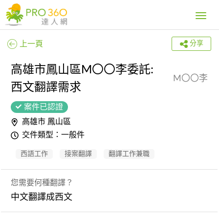
Toggle
navig
上一頁
分享
高雄市鳳山區M〇〇李委託:
M〇〇李
西文翻譯需求
案件已認證
高雄市 鳳山區
交件類型：一般件
西語工作
接案翻譯
翻譯工作兼職
您需要何種翻譯？
中文翻譯成西文