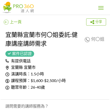
Toggle
navig
上一頁
分享
宜蘭縣宜蘭市何〇姐委託:健
何〇姐
康講座講師需求
案件已認證
有提供電話
宜蘭縣 宜蘭市
演講時長：1.5小時
課程預算：$1,600-$2,500/小時
聽眾年齡：26-40歲
請問需要的講師服務為？