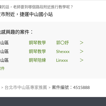
課的話，老師要到哪個路段附近進行教學呢？
夜市附近，捷運中山國小站
也感興趣的案件：
中山區
鋼琴教學
郭〇妤
＞
中山區
鋼琴教學
Shexxx
＞
中山區
鋼琴陪練
Linxxx
＞
案件
>
台北市中山區專家推薦
>
案件編號：4515888