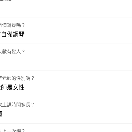
自備鋼琴嗎？
有自備鋼琴
人數有幾人？
定老師的性別嗎？
老師是女性
次上課時間多長？
鐘
久上一次課？