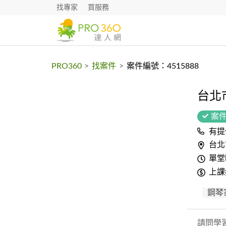
找專家
買服務
PRO360
>
找案件
>
案件編號：4515888
台北
案
有提
台北
單堂
上課
鋼琴
請問學