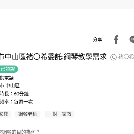
分享
市中山區褚〇希委託:鋼琴教學需求
褚〇
件已認證
供電話
市 中山區
時長：60分鐘
頻率：每週一次
家教
鋼琴老師
一對一家教
習鋼琴的目的為何？