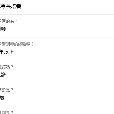
或專長培養
學習的為？
鋼琴
學習鋼琴的經驗嗎？
年以上
識譜嗎？
視譜
年齡是？
5歲
性別是？