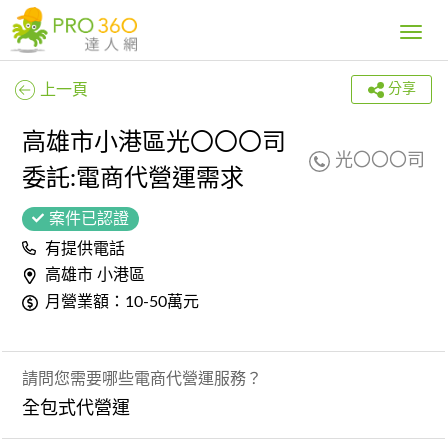
Toggle
navig
上一頁
分享
高雄市小港區光〇〇〇司
光〇〇〇司
委託:電商代營運需求
案件已認證
有提供電話
高雄市 小港區
月營業額：10-50萬元
請問您需要哪些電商代營運服務？
全包式代營運