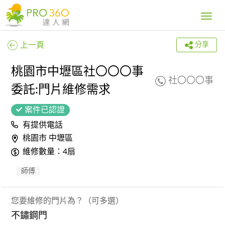
Toggle
navig
上一頁
分享
桃園市中壢區社〇〇〇事
社〇〇〇事
委託:門片維修需求
案件已認證
有提供電話
桃園市 中壢區
維修數量：4扇
師傅
您要維修的門片為？（可多選）
不鏽鋼門