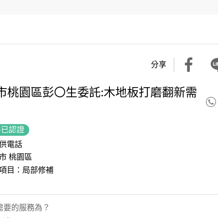
分享
市桃園區彭〇生委託:木地板打磨翻新需
件已認證
供電話
市 桃園區
項目：局部修補
需要的服務為？