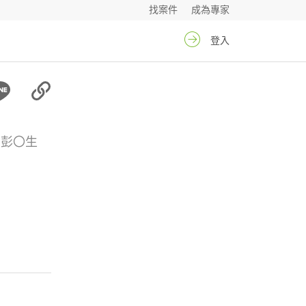
找案件
成為專家
登入
彭〇生