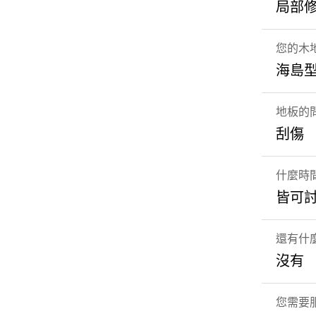
局部
您的木
海島
地板的
刮傷
什麼時
皆可
還有什
沒有
您需要