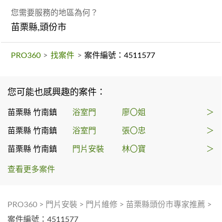
您需要服務的地區為何？
苗栗縣,頭份市
PRO360
>
找案件
>
案件編號：4511577
您可能也感興趣的案件：
苗栗縣 竹南鎮
浴室門
廖〇姐
＞
苗栗縣 竹南鎮
浴室門
張〇忠
＞
苗栗縣 竹南鎮
門片安裝
林〇寶
＞
查看更多案件
PRO360
>
門片安裝
>
門片維修
>
苗栗縣頭份市專家推薦
>
案件編號：4511577