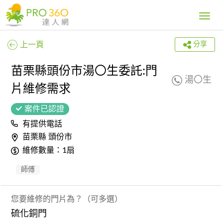
Toggle
navig
上一頁
分享
苗栗縣頭份市湯〇生委託:門
湯〇生
片維修需求
案件已認證
有提供電話
苗栗縣 頭份市
維修數量：1扇
師傅
您要維修的門片為？（可多選）
硫化銅門