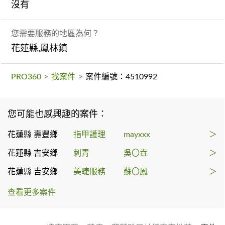
沒有
您需要服務的地區為何？
花蓮縣,鳳林鎮
PRO360
>
找案件
>
案件編號：4510992
您可能也感興趣的案件：
花蓮縣 壽豐鄉
指甲護理
mayxxx
＞
花蓮縣 吉安鄉
刺青
吳〇垚
＞
花蓮縣 吉安鄉
美睫服務
蘇〇鳳
＞
查看更多案件