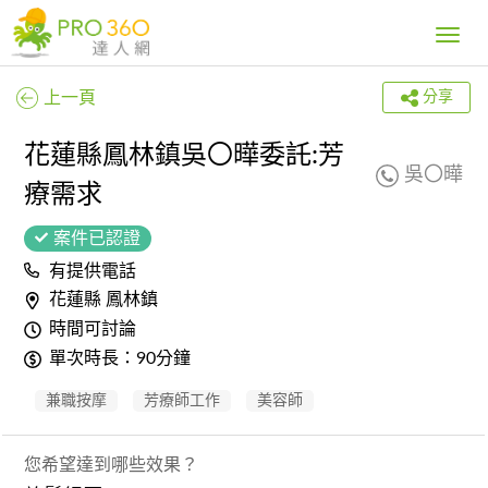
Toggle
navig
上一頁
分享
花蓮縣鳳林鎮吳〇曄委託:芳
吳〇曄
療需求
案件已認證
有提供電話
花蓮縣 鳳林鎮
時間可討論
單次時長：90分鐘
兼職按摩
芳療師工作
美容師
您希望達到哪些效果？