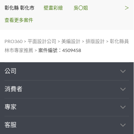
彰化縣 彰化市
壁畫彩繪
吳〇姐
＞
查看更多案件
PRO360
>
平面設計公司
>
美編設計
>
排版設計
>
彰化縣員
林市專家推薦
>
案件編號：4509458
公司
消費者
專家
客服