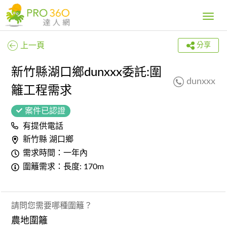
Toggle
navig
上一頁
分享
新竹縣湖口鄉dunxxx委託:圍
dunxxx
籬工程需求
案件已認證
有提供電話
新竹縣 湖口鄉
需求時間：一年內
圍籬需求：長度: 170m
請問您需要哪種圍籬？
農地圍籬