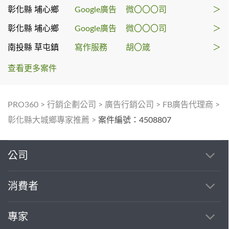
彰化縣 埔心鄉
Google廣告
微〇〇〇司
＞
彰化縣 埔心鄉
Google廣告
微〇〇〇司
＞
南投縣 草屯鎮
寫作服務
胡〇箴
＞
查看更多案件
PRO360
>
行銷企劃公司
>
廣告行銷公司
>
FB廣告代理商
>
彰化縣大城鄉專家推薦
>
案件編號：4508807
公司
消費者
專家