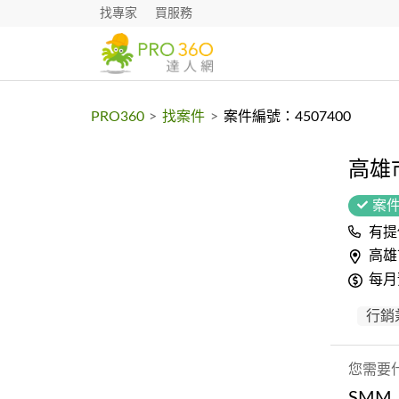
找專家
買服務
PRO360
>
找案件
>
案件編號：4507400
高雄
案
有提
高雄
每月
行銷
您需要
SM