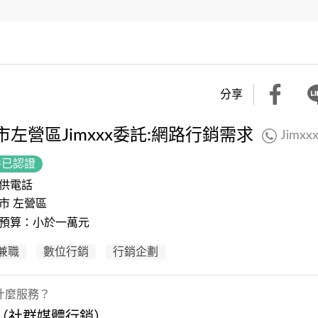
分享
市左營區Jimxxx委託:網路行銷需求
Jimxx
件已認證
供電話
市 左營區
預算：小於一萬元
兼職
數位行銷
行銷企劃
什麼服務？
M（社群媒體行銷）