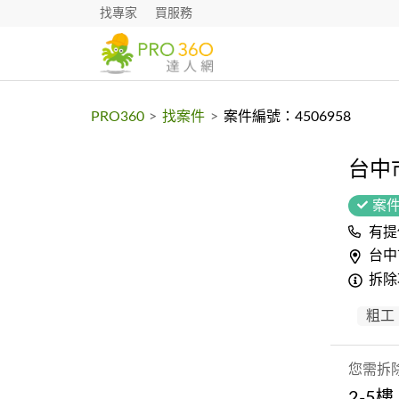
找專家
買服務
PRO360
>
找案件
>
案件編號：4506958
台中
案
有提
台中
拆除
粗工
您需拆
2-5樓