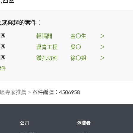
,西區
也感興趣的案件：
西區
輕隔間
金〇生
＞
西區
瀝青工程
吳〇
＞
西區
鑽孔切割
徐〇姐
＞
案件
區專家推薦
>
案件編號：4506958
公司
消費者