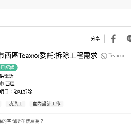
分享
市西區Teaxxx委託:拆除工程需求
Teaxxx
件已認證
供電話
市 西區
項目：浴缸拆除
裝潢工
室內設計工作
除的空間所在樓層為？