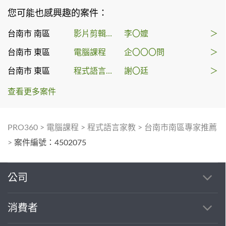
您可能也感興趣的案件：
台南市 南區
影片剪輯教學
李〇嬤
＞
台南市 東區
電腦課程
企〇〇〇問
＞
台南市 東區
程式語言家教
謝〇廷
＞
查看更多案件
PRO360
>
電腦課程
>
程式語言家教
>
台南市南區專家推薦
>
案件編號：4502075
公司
消費者