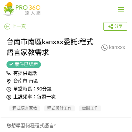
Toggle
navig
上一頁
分享
台南市南區kanxxx委託:程式
kanxxx
語言家教需求
案件已認證
有提供電話
台南市 南區
單堂時長：90分鐘
上課頻率：每週一次
程式語言家教
程式設計工作
電腦工作
您想學習何種程式語言?