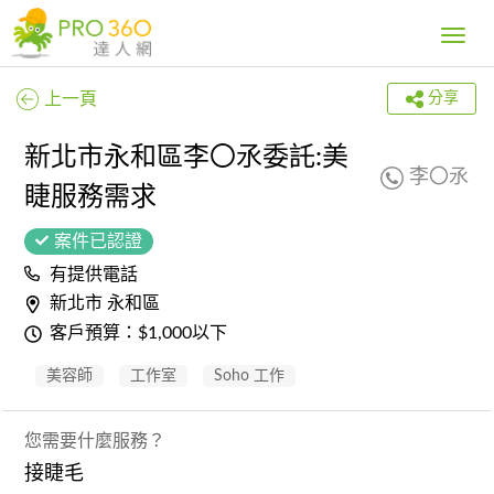
Toggle
navig
上一頁
分享
新北市永和區李〇氶委託:美
李〇氶
睫服務需求
案件已認證
有提供電話
新北市 永和區
客戶預算：$1,000以下
美容師
工作室
Soho 工作
您需要什麼服務？
接睫毛